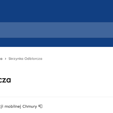
na
Skrzynka Odbiorcza
cza
ji mobilnej Chmury 📮